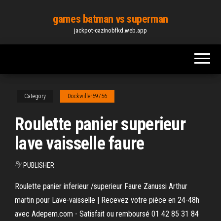
Skip
games batman vs superman
to
jackpot-cazinobfkd.web.app
the
content
Category
Dockwiller59756
Roulette panier superieur
lave vaisselle faure
By
PUBLISHER
Roulette panier inferieur /superieur Faure Zanussi Arthur
martin pour Lave-vaisselle | Recevez votre pièce en 24-48h
avec Adepem.com - Satisfait ou remboursé 01 42 85 31 84