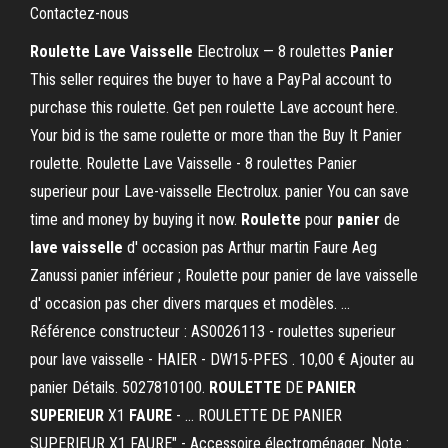
Contactez-nous
Roulette Lave Vaisselle
Electrolux — 8 roulettes
Panier
This seller requires the buyer to have a PayPal account to
purchase this roulette. Get pen roulette Lave account here.
Your bid is the same roulette or more than the Buy It Panier
roulette. Roulette Lave Vaisselle - 8 roulettes Panier
superieur pour Lave-vaisselle Electrolux. panier You can save
time and money by buying it now.
Roulette
pour
panier
de
lave vaisselle
d' occasion pas Arthur martin Faure Aeg
Zanussi panier inférieur ; Roulette pour panier de lave vaisselle
d' occasion pas cher divers marques et modèles. ...
Référence constructeur : AS0026113 - roulettes superieur
pour lave vaisselle - HAIER - DW15-PFES . 10,00 € Ajouter au
panier Détails. 5027810100.
ROULETTE
DE
PANIER
SUPERIEUR
X1
FAURE
- … ROULETTE DE PANIER
SUPERIEUR X1 FAURE" - Accessoire électroménager. Note :